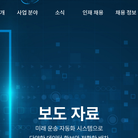
소개
사업 분야
소식
인재 채용
채용 정보
개
화물 운송
물류 뉴스
채용 공고
일자리 정보
해외 운송 사업
보도 자료
팀 스토리
드론 운송 사업
공지 사항
자주 묻는 질문
AI 물류 네트워크
CS 교육
보도 자료
미래 운송 자동화 시스템으로